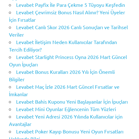
Levabet Payfix İle Para Çekme 5 Tüyoyu Keşfedin
Levabet Çevrimsiz Bonus Nasıl Alınır? Yeni Üyeler
İçin Fırsatlar
Levabet Canlı Skor 2026 Canlı Sonuçları ve Tarihsel
Veriler
Levabet İletişim Neden Kullanıcılar Tarafından
Tercih Ediliyor?
Levabet Starlight Princess Oyna 2026 Mart Güncel
Oyun İpuçları
Levabet Bonus Kuralları 2026 Yılı İçin Önemli
Bilgiler
Levabet Maç İzle 2026 Mart Güncel Fırsatlar ve
İmkanlar
Levabet Bahis Kuponu Yeni Başlayanlar İçin İpuçları
Levabet Mini Oyunlar Eğlencenin Tüm Yüzleri
Levabet Yeni Adresi 2026 Yılında Kullanıcılar için
Avantajlar
Levabet Poker Kayıp Bonusu Yeni Oyun Fırsatları
Hakkında Bilgi