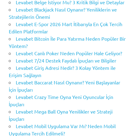
Levabet Belge İstiyor Mu? 3 Kritik Bilgi ve Detaylar
Levabet Blackjack Nasıl Oynanır? Yeniliklerin ve
Stratejilerin Önemi
Levabet E-Spor 2026 Mart İtibarıyla En Çok Tercih
Edilen Platformlar
Levabet Bitcoin İle Para Yatırma Neden Popüler Bir
Yöntem?
Levabet Canlı Poker Neden Popüler Hale Geliyor?
Levabet 7/24 Destek Faydalı İpuçları ve Bilgiler
Levabet Giriş Adresi Nedir? 3 Kolay Yöntem ile
Erişim Sağlayın
Levabet Baccarat Nasıl Oynanır? Yeni Başlayanlar
İçin İpuçları
Levabet Crazy Time Oyna Yeni Oyuncular İçin
İpuçları
Levabet Mega Ball Oyna Yenilikler ve Strateji
İpuçları
Levabet Mobil Uygulama Var Mı? Neden Mobil
Uygulama Tercih Edilmeli?