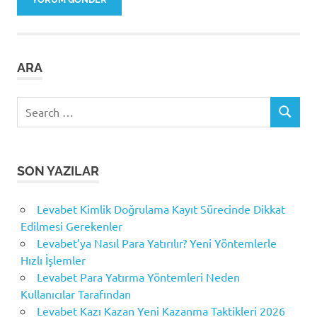
ARA
Search
SEARCH
for:
SON YAZILAR
Levabet Kimlik Doğrulama Kayıt Sürecinde Dikkat
Edilmesi Gerekenler
Levabet’ya Nasıl Para Yatırılır? Yeni Yöntemlerle
Hızlı İşlemler
Levabet Para Yatırma Yöntemleri Neden
Kullanıcılar Tarafından
Levabet Kazı Kazan Yeni Kazanma Taktikleri 2026