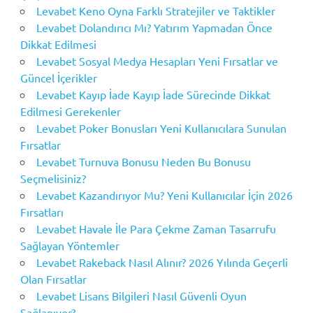
Levabet Keno Oyna Farklı Stratejiler ve Taktikler
Levabet Dolandırıcı Mı? Yatırım Yapmadan Önce
Dikkat Edilmesi
Levabet Sosyal Medya Hesapları Yeni Fırsatlar ve
Güncel İçerikler
Levabet Kayıp İade Kayıp İade Sürecinde Dikkat
Edilmesi Gerekenler
Levabet Poker Bonusları Yeni Kullanıcılara Sunulan
Fırsatlar
Levabet Turnuva Bonusu Neden Bu Bonusu
Seçmelisiniz?
Levabet Kazandırıyor Mu? Yeni Kullanıcılar İçin 2026
Fırsatları
Levabet Havale İle Para Çekme Zaman Tasarrufu
Sağlayan Yöntemler
Levabet Rakeback Nasıl Alınır? 2026 Yılında Geçerli
Olan Fırsatlar
Levabet Lisans Bilgileri Nasıl Güvenli Oyun
Sağlanıyor?