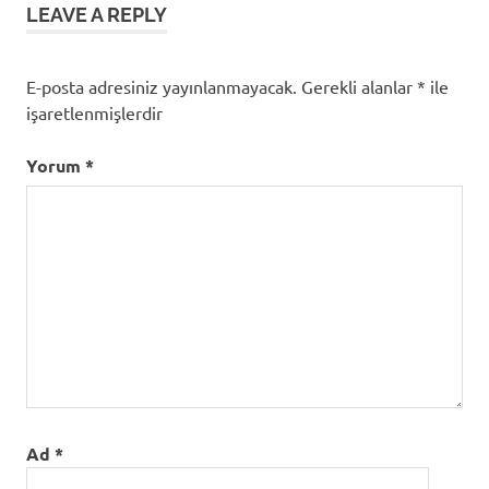
LEAVE A REPLY
E-posta adresiniz yayınlanmayacak.
Gerekli alanlar
*
ile
işaretlenmişlerdir
Yorum
*
Ad
*