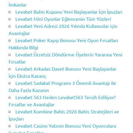
İmkanlar
Levabet Bahis Kuponu Yeni Başlayanlar İçin İpuçları
Levabet Mini Oyunlar Eğlencenin Tüm Yüzleri
Levabet Yeni Adresi 2026 Yılında Kullanıcılar için
Avantajlar
Levabet Poker Kayıp Bonusu Yeni Oyun Fırsatları
Hakkında Bilgi
Levabet Ücretsiz Döndürme Üyelerin Yararına Yeni
Fırsatlar
Levabet Arkadas Davet Bonusu Yeni Başlayanlar
İçin Ekstra Kazanç
Levabet Sadakat Programı 3 Önemli Avantajı ile
Daha Fazla Kazanın
Levabet 563 Neden Levabet563 Tercih Ediliyor?
Fırsatlar ve Avantajlar
Levabet Kombine Bahis 2026 Bahis Stratejileri ve
İpuçları
Levabet Casino Yatırım Bonusu Yeni Oyunculara
Sunulan Fırsatlar