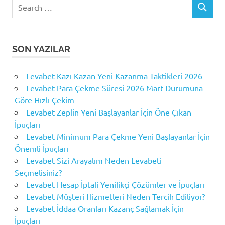
Search
SEARCH
for:
SON YAZILAR
Levabet Kazı Kazan Yeni Kazanma Taktikleri 2026
Levabet Para Çekme Süresi 2026 Mart Durumuna
Göre Hızlı Çekim
Levabet Zeplin Yeni Başlayanlar İçin Öne Çıkan
İpuçları
Levabet Minimum Para Çekme Yeni Başlayanlar İçin
Önemli İpuçları
Levabet Sizi Arayalım Neden Levabeti
Seçmelisiniz?
Levabet Hesap İptali Yenilikçi Çözümler ve İpuçları
Levabet Müşteri Hizmetleri Neden Tercih Ediliyor?
Levabet İddaa Oranları Kazanç Sağlamak İçin
İpuçları