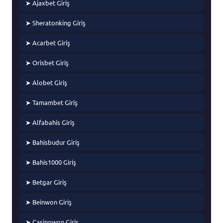
➤ Ajaxbet Giriş
➤ Sheratonking Giriş
➤ Acarbet Giriş
➤ Orisbet Giriş
➤ Alobet Giriş
➤ Tamambet Giriş
➤ Alfabahis Giriş
➤ Bahisbudur Giriş
➤ Bahis1000 Giriş
➤ Betgar Giriş
➤ Beinwon Giriş
➤ Casinowon Giriş