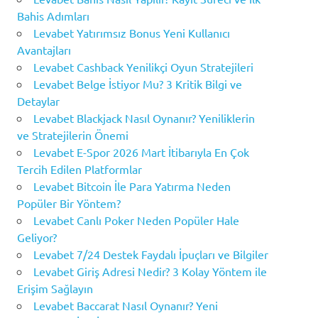
Bahis Adımları
Levabet Yatırımsız Bonus Yeni Kullanıcı
Avantajları
Levabet Cashback Yenilikçi Oyun Stratejileri
Levabet Belge İstiyor Mu? 3 Kritik Bilgi ve
Detaylar
Levabet Blackjack Nasıl Oynanır? Yeniliklerin
ve Stratejilerin Önemi
Levabet E-Spor 2026 Mart İtibarıyla En Çok
Tercih Edilen Platformlar
Levabet Bitcoin İle Para Yatırma Neden
Popüler Bir Yöntem?
Levabet Canlı Poker Neden Popüler Hale
Geliyor?
Levabet 7/24 Destek Faydalı İpuçları ve Bilgiler
Levabet Giriş Adresi Nedir? 3 Kolay Yöntem ile
Erişim Sağlayın
Levabet Baccarat Nasıl Oynanır? Yeni