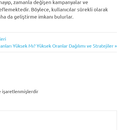
almayıp, zamanla değişen kampanyalar ve
eflemektedir. Böylece, kullanıcılar sürekli olarak
aha da geliştirme imkanı bulurlar.
eri
anları Yüksek Mı? Yüksek Oranlar Dağılımı ve Stratejiler
e işaretlenmişlerdir