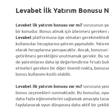
Levabet İlk Yatırım Bonusu Na
sorusunun yan
Levabet ilk yatırım bonusu var mı?
bir konudur. Bonus almak için izlenmesi gereken ad
platformuna üye olmaları gerekmektedir.
Levabet
kullanıcılar hesaplarına yatırım yapmalıdır. Yatır
olarak hesaplarına yansıyacaktır. Ancak, bonusun k
getirilmesi gerektiğini unutmamak gerekir. Bu sa
de yatırımlarını daha iyi değerlendirme fırsatı bul
etmeleri gereken bir diğer önemli nokta, bonusu
bonus kullanımı kısıtlı olabilir.
sorusuna yanı
Levabet ilk yatırım bonusu var mı?
bonus seçenekleri sunmaktadır. Bu bonuslar, oyu
daha fazla eğlenmelerini sağlamak amacıyla tasarl
faydalanarak oyun dünyasına daha aktif bir şekil