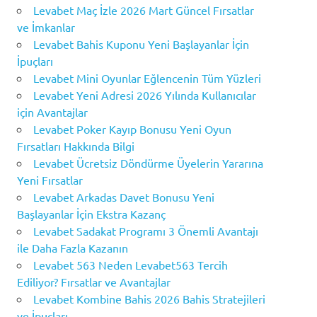
Levabet Maç İzle 2026 Mart Güncel Fırsatlar
ve İmkanlar
Levabet Bahis Kuponu Yeni Başlayanlar İçin
İpuçları
Levabet Mini Oyunlar Eğlencenin Tüm Yüzleri
Levabet Yeni Adresi 2026 Yılında Kullanıcılar
için Avantajlar
Levabet Poker Kayıp Bonusu Yeni Oyun
Fırsatları Hakkında Bilgi
Levabet Ücretsiz Döndürme Üyelerin Yararına
Yeni Fırsatlar
Levabet Arkadas Davet Bonusu Yeni
Başlayanlar İçin Ekstra Kazanç
Levabet Sadakat Programı 3 Önemli Avantajı
ile Daha Fazla Kazanın
Levabet 563 Neden Levabet563 Tercih
Ediliyor? Fırsatlar ve Avantajlar
Levabet Kombine Bahis 2026 Bahis Stratejileri
ve İpuçları