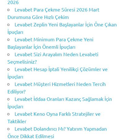
2026
Levabet Para Çekme Süresi 2026 Mart
Durumuna Göre Hızlı Çekim
Levabet Zeplin Yeni Başlayanlar İçin Öne Çıkan
İpuçları
Levabet Minimum Para Çekme Yeni
Başlayanlar İçin Önemli İpuçları
Levabet Sizi Arayalım Neden Levabeti
Seçmelisiniz?
Levabet Hesap İptali Yenilikçi Çözümler ve
İpuçları
Levabet Müşteri Hizmetleri Neden Tercih
Ediliyor?
Levabet İddaa Oranları Kazanç Sağlamak İçin
İpuçları
Levabet Keno Oyna Farklı Stratejiler ve
Taktikler
Levabet Dolandırıcı Mı? Yatırım Yapmadan
Önce Dikkat Edilmesi