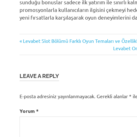
sunduğu bonuslar sadece ilk yatırım ile sınırlı k
promosyonlarla kullanıcıların ilgisini çekmeyi hed
yeni fırsatlarla karşılaşarak oyun deneyimlerini d
ilk
Previous
Yazı
Levabet Slot Bölümü Farklı Oyun Temaları ve Özellikl
yatırım
Post:
Next
Levabet Or
fırsatı
gezinmesi
Post:
Levabet
bonusu
online
LEAVE A REPLY
bahis
avantajları
E-posta adresiniz yayınlanmayacak.
Gerekli alanlar
*
il
Yorum
*