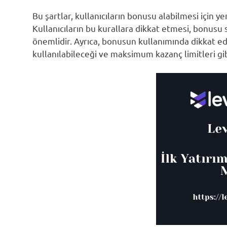
Bu şartlar, kullanıcıların bonusu alabilmesi için y
Kullanıcıların bu kurallara dikkat etmesi, bonusu
önemlidir. Ayrıca, bonusun kullanımında dikkat e
kullanılabileceği ve maksimum kazanç limitleri gi