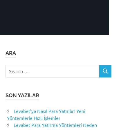
ARA
Search
SEARCH
for:
SON YAZILAR
Levabet’ya Nasıl Para Yatırılır? Yeni
Yöntemlerle Hızlı İşlemler
Levabet Para Yatırma Yöntemleri Neden