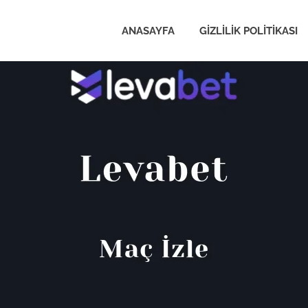
ANASAYFA
GIZLILIK POLITIKASI