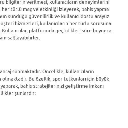
 bilgilerin verilmesi, kullanıcıların deneyimlerini
, her türlü maç ve etkinliği izleyerek, bahis yapma
mun sunduğu güvenilirlik ve kullanıcı dostu arayüz
şteri hizmetleri, kullanıcıların her türlü sorusuna
 Kullanıcılar, platformda geçirdikleri süre boyunca,
şim sağlayabilirler.
vantaj sunmaktadır. Öncelikle, kullanıcıların
 olmaktadır. Bu özellik, spor tutkunları için büyük
i yaparak, bahis stratejilerinizi geliştirme imkanı
likler şunlardır: