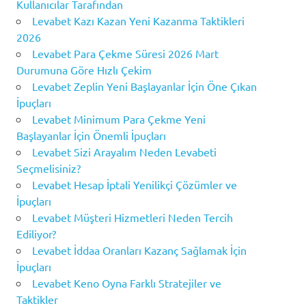
Kullanıcılar Tarafından
Levabet Kazı Kazan Yeni Kazanma Taktikleri
2026
Levabet Para Çekme Süresi 2026 Mart
Durumuna Göre Hızlı Çekim
Levabet Zeplin Yeni Başlayanlar İçin Öne Çıkan
İpuçları
Levabet Minimum Para Çekme Yeni
Başlayanlar İçin Önemli İpuçları
Levabet Sizi Arayalım Neden Levabeti
Seçmelisiniz?
Levabet Hesap İptali Yenilikçi Çözümler ve
İpuçları
Levabet Müşteri Hizmetleri Neden Tercih
Ediliyor?
Levabet İddaa Oranları Kazanç Sağlamak İçin
İpuçları
Levabet Keno Oyna Farklı Stratejiler ve
Taktikler