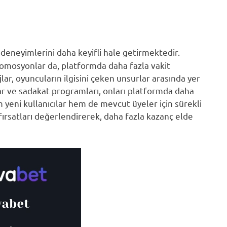
deneyimlerini daha keyifli hale getirmektedir.
 promosyonlar da, platformda daha fazla vakit
ar, oyuncuların ilgisini çeken unsurlar arasında yer
ar ve sadakat programları, onları platformda daha
yeni kullanıcılar hem de mevcut üyeler için sürekli
 fırsatları değerlendirerek, daha fazla kazanç elde