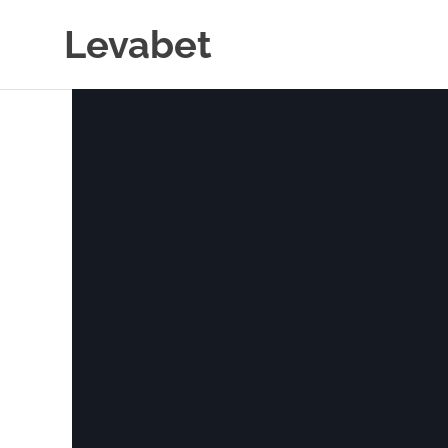
Skip
Levabet
to
content