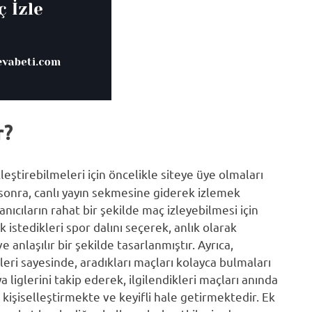
r?
leştirebilmeleri için öncelikle siteye üye olmaları
sonra, canlı yayın sekmesine giderek izlemek
lanıcıların rahat bir şekilde maç izleyebilmesi için
k istedikleri spor dalını seçerek, anlık olarak
e anlaşılır bir şekilde tasarlanmıştır. Ayrıca,
kleri sayesinde, aradıkları maçları kolayca bulmaları
a liglerini takip ederek, ilgilendikleri maçları anında
 kişiselleştirmekte ve keyifli hale getirmektedir. Ek