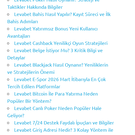
Taktikler Hakkında Bilgiler
Levabet Bahis Nasıl Yapılır? Kayıt Süreci ve İlk
Bahis Adımları
Levabet Yatırımsız Bonus Yeni Kullanıcı
Avantajları
Levabet Cashback Yenilikçi Oyun Stratejileri
Levabet Belge İstiyor Mu? 3 Kritik Bilgi ve
Detaylar
Levabet Blackjack Nasıl Oynanır? Yeniliklerin
ve Stratejilerin Önemi
Levabet E-Spor 2026 Mart İtibarıyla En Çok
Tercih Edilen Platformlar
Levabet Bitcoin İle Para Yatırma Neden
Popüler Bir Yöntem?
Levabet Canlı Poker Neden Popüler Hale
Geliyor?
Levabet 7/24 Destek Faydalı İpuçları ve Bilgiler
Levabet Giriş Adresi Nedir? 3 Kolay Yöntem ile