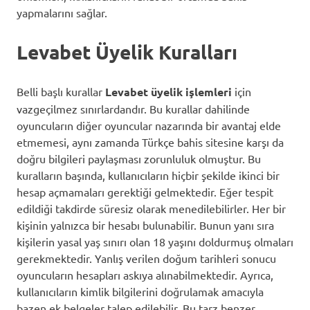
yapmalarını sağlar.
Levabet Üyelik Kuralları
Belli başlı kurallar
Levabet üyelik işlemleri
için
vazgeçilmez sınırlardandır. Bu kurallar dahilinde
oyuncuların diğer oyuncular nazarında bir avantaj elde
etmemesi, aynı zamanda Türkçe bahis sitesine karşı da
doğru bilgileri paylaşması zorunluluk olmuştur. Bu
kuralların başında, kullanıcıların hiçbir şekilde ikinci bir
hesap açmamaları gerektiği gelmektedir. Eğer tespit
edildiği takdirde süresiz olarak menedilebilirler. Her bir
kişinin yalnızca bir hesabı bulunabilir. Bunun yanı sıra
kişilerin yasal yaş sınırı olan 18 yaşını doldurmuş olmaları
gerekmektedir. Yanlış verilen doğum tarihleri sonucu
oyuncuların hesapları askıya alınabilmektedir. Ayrıca,
kullanıcıların kimlik bilgilerini doğrulamak amacıyla
bazen ek belgeler talep edilebilir. Bu tarz benzer