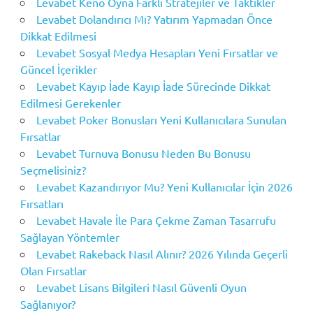
Levabet Keno Oyna Farklı Stratejiler ve Taktikler
Levabet Dolandırıcı Mı? Yatırım Yapmadan Önce
Dikkat Edilmesi
Levabet Sosyal Medya Hesapları Yeni Fırsatlar ve
Güncel İçerikler
Levabet Kayıp İade Kayıp İade Sürecinde Dikkat
Edilmesi Gerekenler
Levabet Poker Bonusları Yeni Kullanıcılara Sunulan
Fırsatlar
Levabet Turnuva Bonusu Neden Bu Bonusu
Seçmelisiniz?
Levabet Kazandırıyor Mu? Yeni Kullanıcılar İçin 2026
Fırsatları
Levabet Havale İle Para Çekme Zaman Tasarrufu
Sağlayan Yöntemler
Levabet Rakeback Nasıl Alınır? 2026 Yılında Geçerli
Olan Fırsatlar
Levabet Lisans Bilgileri Nasıl Güvenli Oyun
Sağlanıyor?