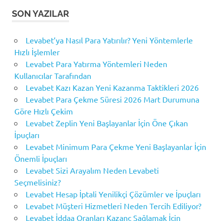
SON YAZILAR
Levabet’ya Nasıl Para Yatırılır? Yeni Yöntemlerle
Hızlı İşlemler
Levabet Para Yatırma Yöntemleri Neden
Kullanıcılar Tarafından
Levabet Kazı Kazan Yeni Kazanma Taktikleri 2026
Levabet Para Çekme Süresi 2026 Mart Durumuna
Göre Hızlı Çekim
Levabet Zeplin Yeni Başlayanlar İçin Öne Çıkan
İpuçları
Levabet Minimum Para Çekme Yeni Başlayanlar İçin
Önemli İpuçları
Levabet Sizi Arayalım Neden Levabeti
Seçmelisiniz?
Levabet Hesap İptali Yenilikçi Çözümler ve İpuçları
Levabet Müşteri Hizmetleri Neden Tercih Ediliyor?
Levabet İddaa Oranları Kazanç Sağlamak İçin