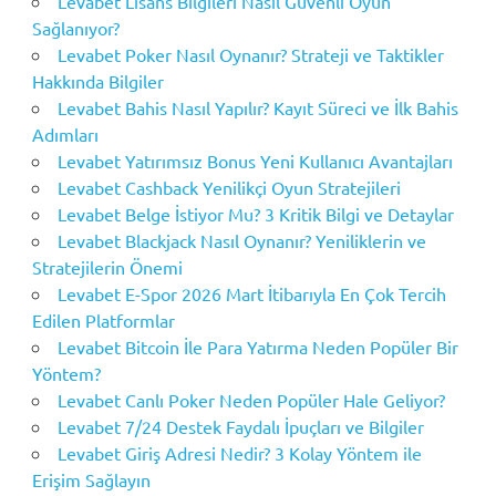
Levabet Lisans Bilgileri Nasıl Güvenli Oyun
Sağlanıyor?
Levabet Poker Nasıl Oynanır? Strateji ve Taktikler
Hakkında Bilgiler
Levabet Bahis Nasıl Yapılır? Kayıt Süreci ve İlk Bahis
Adımları
Levabet Yatırımsız Bonus Yeni Kullanıcı Avantajları
Levabet Cashback Yenilikçi Oyun Stratejileri
Levabet Belge İstiyor Mu? 3 Kritik Bilgi ve Detaylar
Levabet Blackjack Nasıl Oynanır? Yeniliklerin ve
Stratejilerin Önemi
Levabet E-Spor 2026 Mart İtibarıyla En Çok Tercih
Edilen Platformlar
Levabet Bitcoin İle Para Yatırma Neden Popüler Bir
Yöntem?
Levabet Canlı Poker Neden Popüler Hale Geliyor?
Levabet 7/24 Destek Faydalı İpuçları ve Bilgiler
Levabet Giriş Adresi Nedir? 3 Kolay Yöntem ile
Erişim Sağlayın