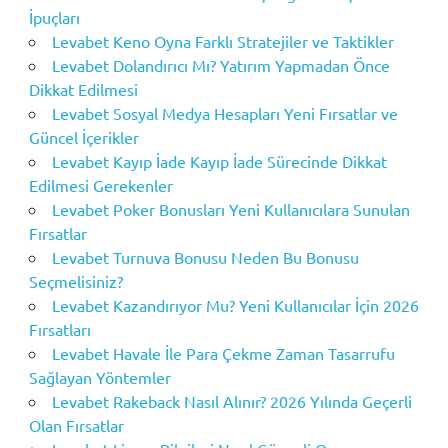
İpuçları
Levabet Keno Oyna Farklı Stratejiler ve Taktikler
Levabet Dolandırıcı Mı? Yatırım Yapmadan Önce
Dikkat Edilmesi
Levabet Sosyal Medya Hesapları Yeni Fırsatlar ve
Güncel İçerikler
Levabet Kayıp İade Kayıp İade Sürecinde Dikkat
Edilmesi Gerekenler
Levabet Poker Bonusları Yeni Kullanıcılara Sunulan
Fırsatlar
Levabet Turnuva Bonusu Neden Bu Bonusu
Seçmelisiniz?
Levabet Kazandırıyor Mu? Yeni Kullanıcılar İçin 2026
Fırsatları
Levabet Havale İle Para Çekme Zaman Tasarrufu
Sağlayan Yöntemler
Levabet Rakeback Nasıl Alınır? 2026 Yılında Geçerli
Olan Fırsatlar