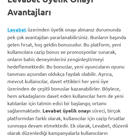
Avantajları
Levabet
üzerinden üyelik onayı almanız durumunda
pek çok avantajdan yararlanabilirsiniz. Bunların başında
gelen fırsat, hoş geldin bonusudur. Bu platform, yeni
kullanıcılara cazip bonus ve promosyonlar sunarak,
onların bahis deneyimlerini zenginleştirmeyi
hedeflemektedir. Bu bonuslar, yeni oyuncuların oyunu
tanıması açısından oldukça faydalı olabilir. Ayrıca,
mevcut kullanıcılar, davet ettikleri her yeni üye
üzerinden de çeşitli bonuslar kazanabilirler. Böylece,
hem arkadaşlarını davet eden kullanıcılar hem de yeni
katılanlar için tatmin edici bir başlangıç ortamı
sağlanmaktadır.
Levabet üyelik onayı
süreci, birçok
platformdan farklı olarak, kullanıcılar için cazip fırsatlar
sunmaya devam etmektedir. Ek olarak, Levabet, düzenli
olarak düzenlediği kampanyalarla kullanıcıların