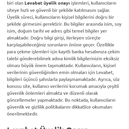
biri olan
Levabet üyelik onayı
işlemleri, kullanıcıların
siteye hızlı ve güvenli bir şekilde katılmasını sağlar.
Üyelik süreci, kullanıcıların kişisel bilgilerini doğru bir
şekilde girmesini gerektirir. Bu bilgiler arasında isim, soy
isim, doğum tarihi ve adres gibi temel bilgiler yer
almaktadır. Doğru bilgi girişi, ilerleyen süreçte
karşılaşabileceğiniz sorunların önüne geçer. Özellikle
para çekme işlemleri için kayıtlı banka hesabınıza çekim
talebi gönderebilmek adına kimlik bilgilerinizin eksiksiz
olması büyük önem taşımaktadır. Kullanıcıların, kişisel
verilerinin güvenliğinden emin olmaları için Levabet,
bilgileri üçüncü şahıslarla paylaşmamaktadır. Ayrıca, söz
konusu site, kullanıcı verilerini korumak amacıyla çeşitli
güvenlik önlemleri almakta ve düzenli olarak
güncellemeler yapmaktadır. Bu noktada, kullanıcıların
güvenlik ve gizlilik politikalarını dikkatlice okumaları
önerilmektedir.