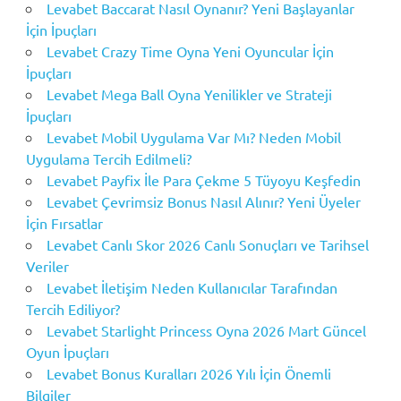
Levabet Baccarat Nasıl Oynanır? Yeni Başlayanlar
İçin İpuçları
Levabet Crazy Time Oyna Yeni Oyuncular İçin
İpuçları
Levabet Mega Ball Oyna Yenilikler ve Strateji
İpuçları
Levabet Mobil Uygulama Var Mı? Neden Mobil
Uygulama Tercih Edilmeli?
Levabet Payfix İle Para Çekme 5 Tüyoyu Keşfedin
Levabet Çevrimsiz Bonus Nasıl Alınır? Yeni Üyeler
İçin Fırsatlar
Levabet Canlı Skor 2026 Canlı Sonuçları ve Tarihsel
Veriler
Levabet İletişim Neden Kullanıcılar Tarafından
Tercih Ediliyor?
Levabet Starlight Princess Oyna 2026 Mart Güncel
Oyun İpuçları
Levabet Bonus Kuralları 2026 Yılı İçin Önemli
Bilgiler