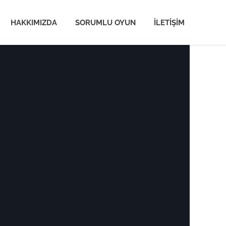
HAKKIMIZDA
SORUMLU OYUN
İLETIŞIM