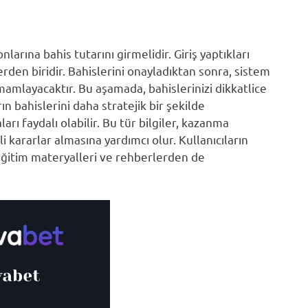
larına bahis tutarını girmelidir. Giriş yaptıkları
erden biridir. Bahislerini onayladıktan sonra, sistem
mlayacaktır. Bu aşamada, bahislerinizi dikkatlice
ın bahislerini daha stratejik bir şekilde
arı faydalı olabilir. Bu tür bilgiler, kazanma
çli kararlar almasına yardımcı olur. Kullanıcıların
eğitim materyalleri ve rehberlerden de