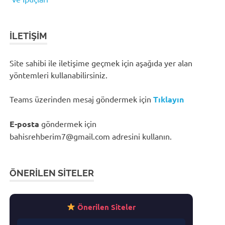
İLETIŞIM
Site sahibi ile iletişime geçmek için aşağıda yer alan
yöntemleri kullanabilirsiniz.
Teams üzerinden mesaj göndermek için
Tıklayın
E-posta
göndermek için
bahisrehberim7@gmail.com
adresini kullanın.
ÖNERILEN SITELER
Önerilen Siteler