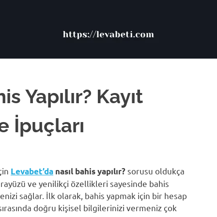
is Yapılır? Kayıt
e İpuçları
çin
sorusu oldukça
Levabet’da
nasıl bahis yapılır?
rayüzü ve yenilikçi özellikleri sayesinde bahis
enizi sağlar. İlk olarak, bahis yapmak için bir hesap
asında doğru kişisel bilgilerinizi vermeniz çok