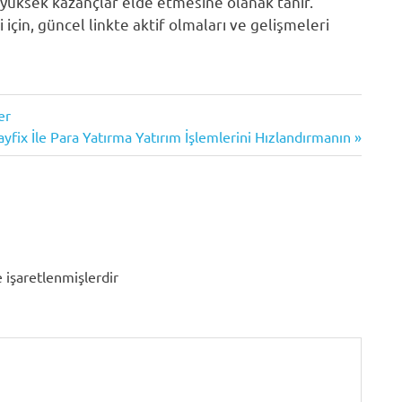
yüksek kazançlar elde etmesine olanak tanır.
 için, güncel linkte aktif olmaları ve gelişmeleri
er
yfix İle Para Yatırma Yatırım İşlemlerini Hızlandırmanın
e işaretlenmişlerdir