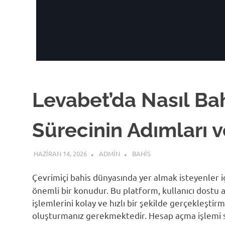
Levabet’da Nasıl Bah
Sürecinin Adımları v
HAZIRAN 14, 2026
ADMIN
BAHIS
Çevrimiçi bahis dünyasında yer almak isteyenler i
önemli bir konudur. Bu platform, kullanıcı dostu a
işlemlerini kolay ve hızlı bir şekilde gerçekleştirm
oluşturmanız gerekmektedir. Hesap açma işlemi sır