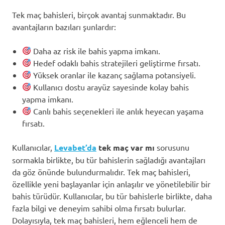
Tek maç bahisleri, birçok avantaj sunmaktadır. Bu
avantajların bazıları şunlardır:
Daha az risk ile bahis yapma imkanı.
Hedef odaklı bahis stratejileri geliştirme fırsatı.
Yüksek oranlar ile kazanç sağlama potansiyeli.
Kullanıcı dostu arayüz sayesinde kolay bahis
yapma imkanı.
Canlı bahis seçenekleri ile anlık heyecan yaşama
fırsatı.
Kullanıcılar,
Levabet’da
tek maç var mı
sorusunu
sormakla birlikte, bu tür bahislerin sağladığı avantajları
da göz önünde bulundurmalıdır. Tek maç bahisleri,
özellikle yeni başlayanlar için anlaşılır ve yönetilebilir bir
bahis türüdür. Kullanıcılar, bu tür bahislerle birlikte, daha
fazla bilgi ve deneyim sahibi olma fırsatı bulurlar.
Dolayısıyla, tek maç bahisleri, hem eğlenceli hem de