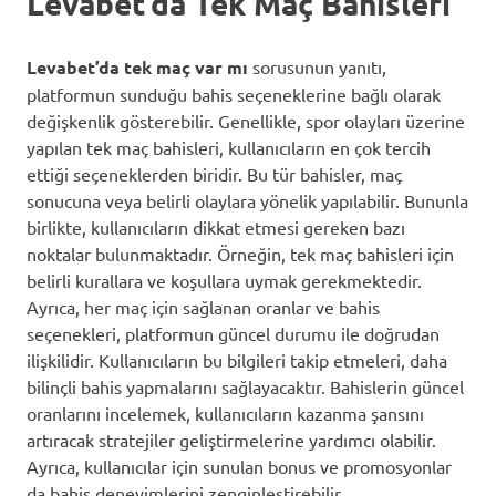
Levabet’da Tek Maç Bahisleri
Levabet’da tek maç var mı
sorusunun yanıtı,
platformun sunduğu bahis seçeneklerine bağlı olarak
değişkenlik gösterebilir. Genellikle, spor olayları üzerine
yapılan tek maç bahisleri, kullanıcıların en çok tercih
ettiği seçeneklerden biridir. Bu tür bahisler, maç
sonucuna veya belirli olaylara yönelik yapılabilir. Bununla
birlikte, kullanıcıların dikkat etmesi gereken bazı
noktalar bulunmaktadır. Örneğin, tek maç bahisleri için
belirli kurallara ve koşullara uymak gerekmektedir.
Ayrıca, her maç için sağlanan oranlar ve bahis
seçenekleri, platformun güncel durumu ile doğrudan
ilişkilidir. Kullanıcıların bu bilgileri takip etmeleri, daha
bilinçli bahis yapmalarını sağlayacaktır. Bahislerin güncel
oranlarını incelemek, kullanıcıların kazanma şansını
artıracak stratejiler geliştirmelerine yardımcı olabilir.
Ayrıca, kullanıcılar için sunulan bonus ve promosyonlar
da bahis deneyimlerini zenginleştirebilir.