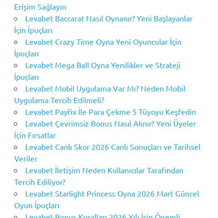
Erişim Sağlayın
Levabet Baccarat Nasıl Oynanır? Yeni Başlayanlar
İçin İpuçları
Levabet Crazy Time Oyna Yeni Oyuncular İçin
İpuçları
Levabet Mega Ball Oyna Yenilikler ve Strateji
İpuçları
Levabet Mobil Uygulama Var Mı? Neden Mobil
Uygulama Tercih Edilmeli?
Levabet Payfix İle Para Çekme 5 Tüyoyu Keşfedin
Levabet Çevrimsiz Bonus Nasıl Alınır? Yeni Üyeler
İçin Fırsatlar
Levabet Canlı Skor 2026 Canlı Sonuçları ve Tarihsel
Veriler
Levabet İletişim Neden Kullanıcılar Tarafından
Tercih Ediliyor?
Levabet Starlight Princess Oyna 2026 Mart Güncel
Oyun İpuçları
Levabet Bonus Kuralları 2026 Yılı İçin Önemli