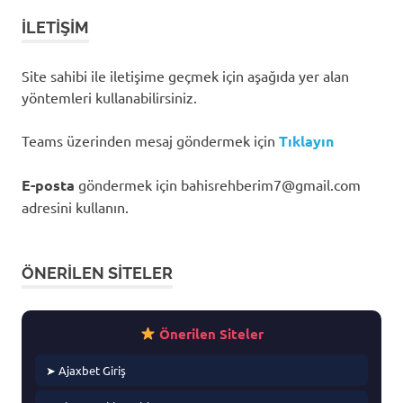
İLETIŞIM
Site sahibi ile iletişime geçmek için aşağıda yer alan
yöntemleri kullanabilirsiniz.
Teams üzerinden mesaj göndermek için
Tıklayın
E-posta
göndermek için
bahisrehberim7@gmail.com
adresini kullanın.
ÖNERILEN SITELER
Önerilen Siteler
➤ Ajaxbet Giriş