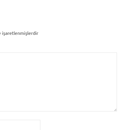
e işaretlenmişlerdir