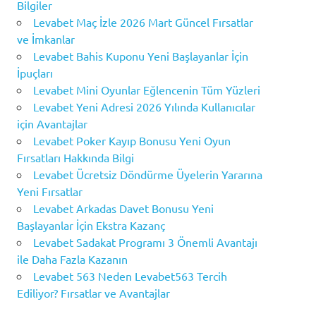
Bilgiler
Levabet Maç İzle 2026 Mart Güncel Fırsatlar
ve İmkanlar
Levabet Bahis Kuponu Yeni Başlayanlar İçin
İpuçları
Levabet Mini Oyunlar Eğlencenin Tüm Yüzleri
Levabet Yeni Adresi 2026 Yılında Kullanıcılar
için Avantajlar
Levabet Poker Kayıp Bonusu Yeni Oyun
Fırsatları Hakkında Bilgi
Levabet Ücretsiz Döndürme Üyelerin Yararına
Yeni Fırsatlar
Levabet Arkadas Davet Bonusu Yeni
Başlayanlar İçin Ekstra Kazanç
Levabet Sadakat Programı 3 Önemli Avantajı
ile Daha Fazla Kazanın
Levabet 563 Neden Levabet563 Tercih
Ediliyor? Fırsatlar ve Avantajlar