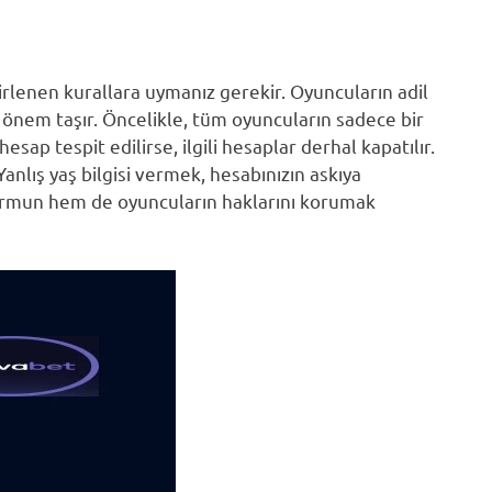
irlenen kurallara uymanız gerekir. Oyuncuların adil
 önem taşır. Öncelikle, tüm oyuncuların sadece bir
ap tespit edilirse, ilgili hesaplar derhal kapatılır.
Yanlış yaş bilgisi vermek, hesabınızın askıya
formun hem de oyuncuların haklarını korumak