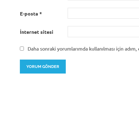
E-posta
*
İnternet sitesi
Daha sonraki yorumlarımda kullanılması için adım, 