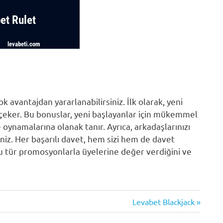
 avantajdan yararlanabilirsiniz. İlk olarak, yeni
 çeker. Bu bonuslar, yeni başlayanlar için mükemmel
e oynamalarına olanak tanır. Ayrıca, arkadaşlarınızı
iz. Her başarılı davet, hem sizi hem de davet
 bu tür promosyonlarla üyelerine değer verdiğini ve
Next
Levabet Blackjack
Post: