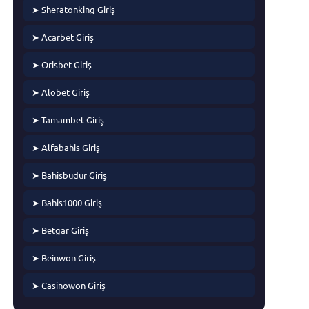
➤ Sheratonking Giriş
➤ Acarbet Giriş
➤ Orisbet Giriş
➤ Alobet Giriş
➤ Tamambet Giriş
➤ Alfabahis Giriş
➤ Bahisbudur Giriş
➤ Bahis1000 Giriş
➤ Betgar Giriş
➤ Beinwon Giriş
➤ Casinowon Giriş